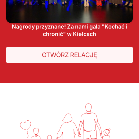
Nagrody przyznane! Za nami gala "Kochać i
chronić" w Kielcach
OTWÓRZ RELACJĘ