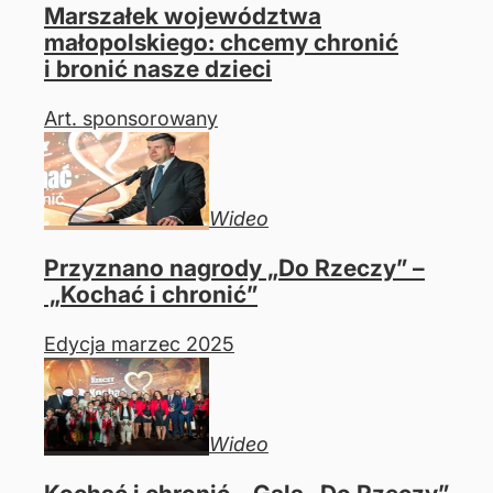
Marszałek województwa
małopolskiego: chcemy chronić
i bronić nasze dzieci
Art. sponsorowany
Wideo
Przyznano nagrody „Do Rzeczy” –
„Kochać i chronić”
Edycja marzec 2025
Wideo